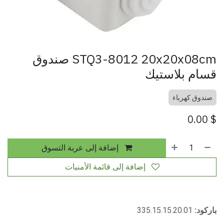
STQ3-8012 20x20x08cm صندوق
قسام بلاستيك
صندوق كهرباء
0.00
$
إضافة إلى عربة التسوق
إضافة إلى قائمة الأمنيات
باركود:
335.15.15.20.01